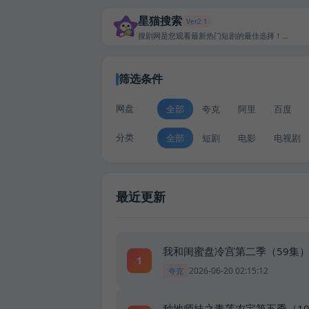
星猫搜索
Ver2.1
搜剧网是您观看最新热门短剧的最佳选择！我们提供海量免费短剧全集，包括爽文短剧、抖音短剧等，并提供便捷的搜索功能，让您轻松找到想看的短剧。立即访问搜短剧，享受精彩的观影体验！
筛选条件
网盘
全部
夸克
阿里
百度
分类
全部
短剧
电影
电视剧
最近更新
我和闺蜜盘冷宫第二季（59集
1
2026-06-20 02:15:12
夸克
种地师妹之青莲农宝第五季（10