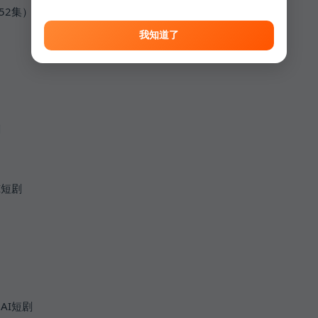
52集）动漫
我知道了
剧
I短剧
AI短剧