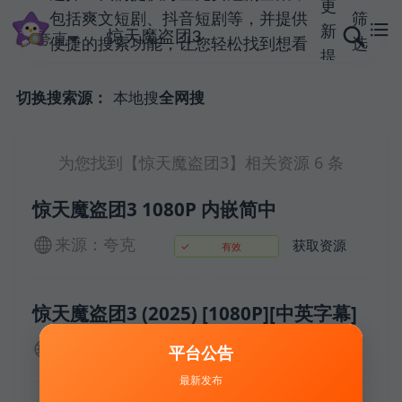
更
包括爽文短剧、抖音短剧等，并提供
筛
新
夸克
便捷的搜索功能，让您轻松找到想看
选
提
的短剧。立即访问搜短剧，享受精彩
交
的观影体验！
本地搜
全网搜
切换搜索源：
需
求
提
为您找到【
惊天魔盗团3
】相关资源
6
条
交
资
惊天魔盗团3 1080P 内嵌简中
源
来源：夸克
获取资源
✓
有效
惊天魔盗团3 (2025) [1080P][中英字幕]
来源：夸克
获取资源
平台公告
✓
有效
最新发布