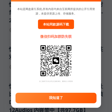
惊天魔盗团3(2025)【4K.SDR】【内封
本站是网盘索引系统,所有内容均来自互联网所提供的公开引用资
简繁英字幕】【动作/悬疑/犯罪】【附1-
源，未提供资源上传、存储服务。
2部】
本站同款源码下载
来源：夸克
获取资源
✗
失效
微信扫码加群防失联
惊天魔盗团3(2025) 4K HQ 60FPS 国英
双语 DDP DTS HiveWeb
来源：夸克
获取资源
✗
失效
惊天魔盗团3 (2025) 4K HDR SDR DV杜
比视界 HQ高码率 60帧
我知道了
DTS5.1+FALC2.0+DDP5.1+HIFI
12Audios 内嵌简中【共97.7GB】