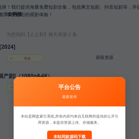
选择！我们提供海量免费短剧全集，包括爽文短剧、抖音短剧等，并
地搜
全网搜
剧，享受精彩的观影体验！
为您找到【
人之初
】相关资源
2
条
[2024]
获取资源
✓
有效
[国产剧]（1080p&4K）
平台公告
获取资源
✓
有效
最新发布
本站是网盘索引系统,所有内容均来自互联网所提供的公开引
用资源，未提供资源上传、存储服务。
本站同款源码下载