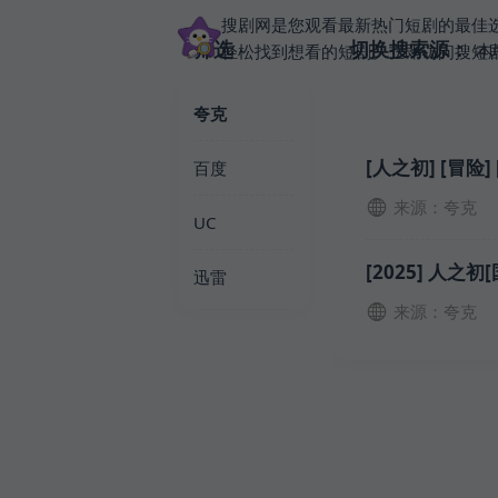
搜剧网是您观看最新热门短剧的最佳
筛选
切换搜索源：
本
轻松找到想看的短剧。立即访问搜短
夸克
[人之初] [冒险] 
百度
来源：夸克
UC
[2025] 人之初
迅雷
来源：夸克